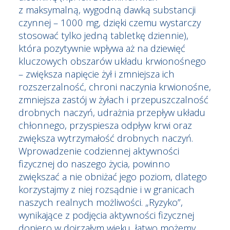
z maksymalną, wygodną dawką substancji
czynnej – 1000 mg, dzięki czemu wystarczy
stosować tylko jedną tabletkę dziennie),
która pozytywnie wpływa aż na dziewięć
kluczowych obszarów układu krwionośnego
– zwiększa napięcie żył i zmniejsza ich
rozszerzalność, chroni naczynia krwionośne,
zmniejsza zastój w żyłach i przepuszczalność
drobnych naczyń, udrażnia przepływ układu
chłonnego, przyspiesza odpływ krwi oraz
zwiększa wytrzymałość drobnych naczyń.
Wprowadzenie codziennej aktywności
fizycznej do naszego życia, powinno
zwiększać a nie obniżać jego poziom, dlatego
korzystajmy z niej rozsądnie i w granicach
naszych realnych możliwości. „Ryzyko”,
wynikające z podjęcia aktywności fizycznej
dopiero w dojrzałym wieku, łatwo możemy