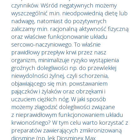
czynników. Wśród negatywnych możemy
wyszczególnić m.in. nieodpowiednią dietę lub
nadwagę, natomiast do pozytywnych
zaliczamy m.in. racjonalną aktywność fizyczną
oraz właściwe funkcjonowanie układu
sercowo-naczyniowego. To właśnie
prawidłowy przepływ krwi przez nasz
organizm, minimalizuje ryzyko wystąpienia
groźnych dolegliwości np. do przewlekłej
niewydolności żylnej, czyli schorzenia,
objawiającego się m.in. powstawaniem
pajączków i
żylaków
oraz obrzękami i
uczuciem ciężkich nóg. W jaki sposób
możemy złagodzić dolegliwości związane
z nieprawidłowym funkcjonowaniem układu
krwionośnego? W tym celu warto korzystać z
preparatów zawierających zmikronizowaną
diosminę (np. lek Diosminex Max