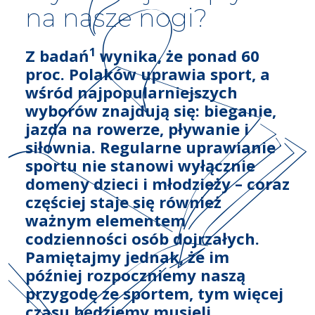
na nasze nogi?
1
Z badań
wynika, że ponad 60
proc. Polaków uprawia sport, a
wśród najpopularniejszych
wyborów znajdują się: bieganie,
jazda na rowerze, pływanie i
siłownia. Regularne uprawianie
sportu nie stanowi wyłącznie
domeny dzieci i młodzieży – coraz
częściej staje się również
ważnym elementem
codzienności osób dojrzałych.
Pamiętajmy jednak, że im
później rozpoczniemy naszą
przygodę ze sportem, tym więcej
czasu będziemy musieli