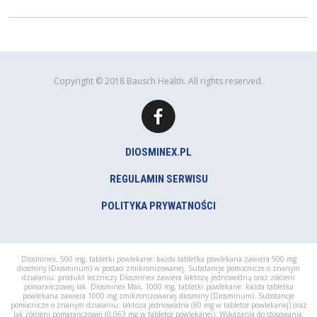
Copyright © 2018 Bausch Health. All rights reserved.
DIOSMINEX.PL
REGULAMIN SERWISU
POLITYKA PRYWATNOŚCI
Diosminex, 500 mg, tabletki powlekane: każda tabletka powlekana zawiera 500 mg
diosminy (Diosminum) w postaci zmikronizowanej. Substancje pomocnicze o znanym
działaniu: produkt leczniczy Diosminex zawiera laktozę jednowodną oraz żółcieni
pomarańczowej lak. Diosminex Max, 1000 mg, tabletki powlekane: każda tabletka
powlekana zawiera 1000 mg zmikronizowanej diosminy (Diosminum). Substancje
pomocnicze o znanym działaniu: laktoza jednowodna (80 mg w tabletce powlekanej) oraz
lak żółcieni pomarańczowej (0,063 mg w tabletce powlekanej). Wskazania do stosowania: