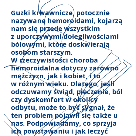
Guzki krwawnicze, potocznie
nazywane hemoroidami, kojarzą
nam się przede wszystkim
z uporczywymi dolegliwościami
bólowymi, które doskwierają
osobom starszym.
W rzeczywistości choroba
hemoroidalna dotyczy zarówno
mężczyzn, jak i kobiet, i to
w różnym wieku. Dlatego, jeśli
odczuwamy świąd, pieczenie, ból
czy dyskomfort w okolicy
odbytu, może to być sygnał, że
ten problem pojawił się także u
nas. Podpowiadamy, co sprzyja
ich powstawaniu i jak leczyć