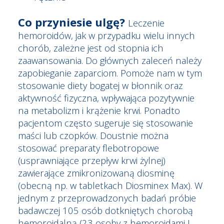
Co przyniesie ulgę?
Leczenie
hemoroidów, jak w przypadku wielu innych
chorób, zależne jest od stopnia ich
zaawansowania. Do głównych zaleceń należy
zapobieganie zaparciom. Pomoże nam w tym
stosowanie diety bogatej w błonnik oraz
aktywność fizyczna, wpływająca pozytywnie
na metabolizm i krążenie krwi. Ponadto
pacjentom często sugeruje się stosowanie
maści lub czopków. Doustnie można
stosować preparaty flebotropowe
(usprawniające przepływ krwi żylnej)
zawierające zmikronizowaną diosminę
(obecną np. w tabletkach Diosminex Max). W
jednym z przeprowadzonych badań próbie
badawczej 105 osób dotkniętych chorobą
hemoroidalną (23 osoby z hemoroidami I