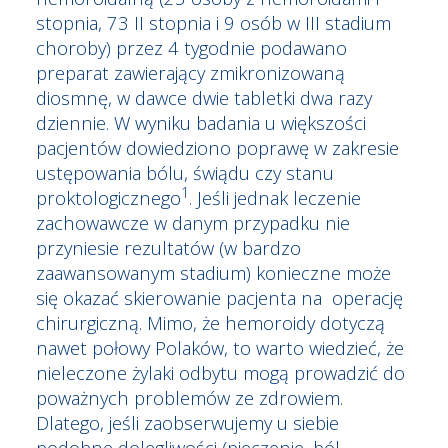
stopnia, 73 II stopnia i 9 osób w III stadium
choroby) przez 4 tygodnie podawano
preparat zawierający zmikronizowaną
diosmnę, w dawce dwie tabletki dwa razy
dziennie. W wyniku badania u większości
pacjentów dowiedziono poprawę w zakresie
ustępowania bólu, świądu czy stanu
1
proktologicznego
. Jeśli jednak leczenie
zachowawcze w danym przypadku nie
przyniesie rezultatów (w bardzo
zaawansowanym stadium) konieczne może
się okazać skierowanie pacjenta na operację
chirurgiczną. Mimo, że hemoroidy dotyczą
nawet połowy Polaków, to warto wiedzieć, że
nieleczone żylaki odbytu mogą prowadzić do
poważnych problemów ze zdrowiem.
Dlatego, jeśli zaobserwujemy u siebie
podobne dolegliwości (pieczenie, ból,