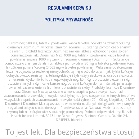
REGULAMIN SERWISU
POLITYKA PRYWATNOŚCI
Diosminex, 500 mg, tabletki powlekane: każda tabletka powlekana zawiera 500 mg
diosminy (Diosminum) w postaci zmikronizowanej. Substancje pomocnicze o znanym
działaniu: produkt leczniczy Diosminex zawiera laktozę jednowodną oraz żółcieni
pomarańczowej lak. Diosminex Max, 1000 mg, tabletki powlekane: każda tabletka
powlekana zawiera 1000 mg zmikronizowanej diosminy (Diosminum). Substancje
pomocnicze o znanym działaniu: laktoza jednowodna (80 mg w tabletce powlekanej) oraz
lak żółcieni pomarańczowej (0,063 mg w tabletce powlekanej). Wskazania do stosowania:
leczenie objawów przewlekłej niewydolności żylnej u osób dorosłych, jak żylaki kończyn
dolnych, owrzodzenia żylne, teleangiektazje i żylaki/żyły siatkowate, uczucie ciężkości,
zmęczenia, dyskomfortu lub niespokojnych nóg, ból nóg lub uczucie pieczenia nóg,
uczucie zimnych nóg, nocne kurcze nóg, obrzęki kończyn dolnych, świąd, parestezje
(mrowienie), zaczerwienienie (rumień) lub zasinienie skóry. Produkty lecznicze Diosminex
oraz Diosminex Max są wskazane w monoterapii w początkowych stopniach
zaawansowania przewlekłej niewydolności żylnej lub jako uzupełnienie innych terapii we
wszystkich stopniach zaawansowania niewydolności żylnej (C0 – C6 wg klasyfikacji CEAP).
Diosminex i Diosminex Max są wskazane w leczeniu nasilonych dolegliwości związanych
z żylakami odbytu u osób dorosłych. Przeciwwskazania: Nadwrażliwość na substancję
czynną lub na którąkolwiek substancję pomocniczą. Podmiot odpowiedzialny: Bausch
Health Ireland Limited, 3013 Lake Drive, Citywest Business Campus, Dublin 24,
D24PPT3, Irlandia.
To jest lek. Dla bezpieczeństwa stosuj