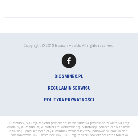
Copyright © 2018 Bausch Health. All rights reserved.
DIOSMINEX.PL
REGULAMIN SERWISU
POLITYKA PRYWATNOŚCI
Diosminex, 500 mg, tabletki powlekane: każda tabletka powlekana zawiera 500 mg
diosminy (Diosminum) w postaci zmikronizowanej. Substancje pomocnicze o znanym
działaniu: produkt leczniczy Diosminex zawiera laktozę jednowodną oraz żółcieni
pomarańczowej lak. Diosminex Max, 1000 mg, tabletki powlekane: każda tabletka