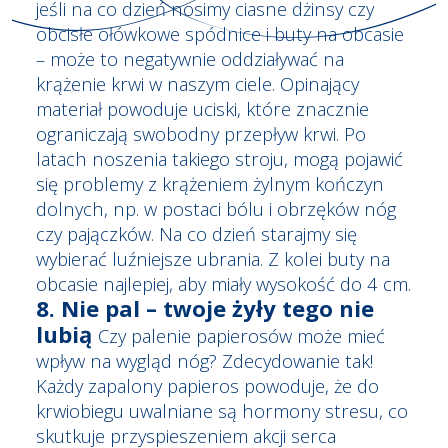
jeśli na co dzień nosimy ciasne dżinsy czy
obcisłe ołówkowe spódnice i buty na obcasie
– może to negatywnie oddziaływać na
krążenie krwi w naszym ciele. Opinający
materiał powoduje uciski, które znacznie
ograniczają swobodny przepływ krwi. Po
latach noszenia takiego stroju, mogą pojawić
się problemy z krążeniem żylnym kończyn
dolnych, np. w postaci bólu i obrzęków nóg
czy pajączków. Na co dzień starajmy się
wybierać luźniejsze ubrania. Z kolei buty na
obcasie najlepiej, aby miały wysokość do 4 cm.
8. Nie pal – twoje żyły tego nie
lubią
Czy palenie papierosów może mieć
wpływ na wygląd nóg? Zdecydowanie tak!
Każdy zapalony papieros powoduje, że do
krwiobiegu uwalniane są hormony stresu, co
skutkuje przyspieszeniem akcji serca