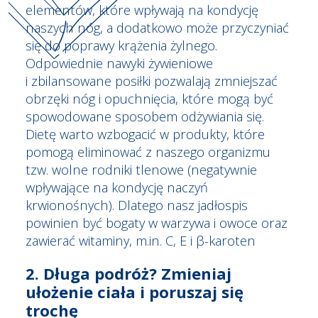
elementów, które wpływają na kondycję
naszych nóg, a dodatkowo może przyczyniać
się do poprawy krążenia żylnego.
Odpowiednie nawyki żywieniowe
i zbilansowane posiłki pozwalają zmniejszać
obrzęki nóg i opuchnięcia, które mogą być
spowodowane sposobem odżywiania się.
Dietę warto wzbogacić w produkty, które
pomogą eliminować z naszego organizmu
tzw. wolne rodniki tlenowe (negatywnie
wpływające na kondycję naczyń
krwionośnych). Dlatego nasz jadłospis
powinien być bogaty w warzywa i owoce oraz
zawierać witaminy, m.in. C, E i β-karoten
2.
Długa podróż? Zmieniaj
ułożenie ciała i poruszaj się
trochę