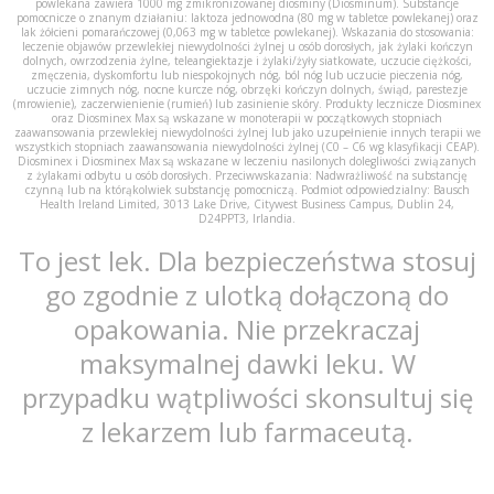
powlekana zawiera 1000 mg zmikronizowanej diosminy (Diosminum). Substancje
pomocnicze o znanym działaniu: laktoza jednowodna (80 mg w tabletce powlekanej) oraz
lak żółcieni pomarańczowej (0,063 mg w tabletce powlekanej). Wskazania do stosowania:
leczenie objawów przewlekłej niewydolności żylnej u osób dorosłych, jak żylaki kończyn
dolnych, owrzodzenia żylne, teleangiektazje i żylaki/żyły siatkowate, uczucie ciężkości,
zmęczenia, dyskomfortu lub niespokojnych nóg, ból nóg lub uczucie pieczenia nóg,
uczucie zimnych nóg, nocne kurcze nóg, obrzęki kończyn dolnych, świąd, parestezje
(mrowienie), zaczerwienienie (rumień) lub zasinienie skóry. Produkty lecznicze Diosminex
oraz Diosminex Max są wskazane w monoterapii w początkowych stopniach
zaawansowania przewlekłej niewydolności żylnej lub jako uzupełnienie innych terapii we
wszystkich stopniach zaawansowania niewydolności żylnej (C0 – C6 wg klasyfikacji CEAP).
Diosminex i Diosminex Max są wskazane w leczeniu nasilonych dolegliwości związanych
z żylakami odbytu u osób dorosłych. Przeciwwskazania: Nadwrażliwość na substancję
czynną lub na którąkolwiek substancję pomocniczą. Podmiot odpowiedzialny: Bausch
Health Ireland Limited, 3013 Lake Drive, Citywest Business Campus, Dublin 24,
D24PPT3, Irlandia.
To jest lek. Dla bezpieczeństwa stosuj
go zgodnie z ulotką dołączoną do
opakowania. Nie przekraczaj
maksymalnej dawki leku. W
przypadku wątpliwości skonsultuj się
z lekarzem lub farmaceutą.