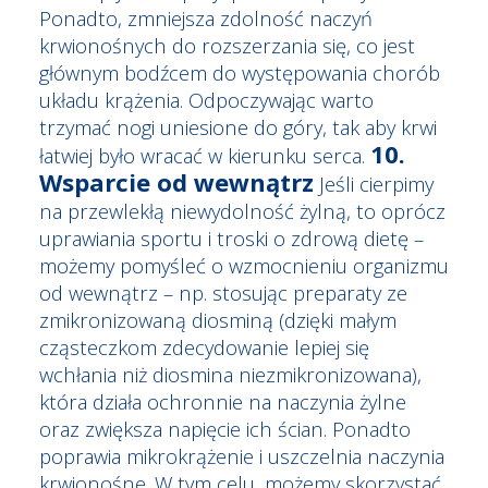
Ponadto, zmniejsza zdolność naczyń
krwionośnych do rozszerzania się, co jest
głównym bodźcem do występowania chorób
układu krążenia. Odpoczywając warto
trzymać nogi uniesione do góry, tak aby krwi
10.
łatwiej było wracać w kierunku serca.
Wsparcie od wewnątrz
Jeśli cierpimy
na przewlekłą niewydolność żylną, to oprócz
uprawiania sportu i troski o zdrową dietę –
możemy pomyśleć o wzmocnieniu organizmu
od wewnątrz – np. stosując preparaty ze
zmikronizowaną diosminą (dzięki małym
cząsteczkom zdecydowanie lepiej się
wchłania niż diosmina niezmikronizowana),
która działa ochronnie na naczynia żylne
oraz zwiększa napięcie ich ścian. Ponadto
poprawia mikrokrążenie i uszczelnia naczynia
krwionośne. W tym celu, możemy skorzystać