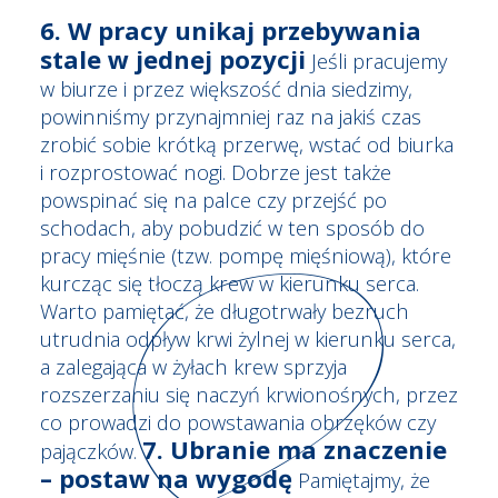
6. W pracy unikaj przebywania
stale w jednej pozycji
Jeśli pracujemy
w biurze i przez większość dnia siedzimy,
powinniśmy przynajmniej raz na jakiś czas
zrobić sobie krótką przerwę, wstać od biurka
i rozprostować nogi. Dobrze jest także
powspinać się na palce czy przejść po
schodach, aby pobudzić w ten sposób do
pracy mięśnie (tzw. pompę mięśniową), które
kurcząc się tłoczą krew w kierunku serca.
Warto pamiętać, że długotrwały bezruch
utrudnia odpływ krwi żylnej w kierunku serca,
a zalegająca w żyłach krew sprzyja
rozszerzaniu się naczyń krwionośnych, przez
co prowadzi do powstawania obrzęków czy
7. Ubranie ma znaczenie
pajączków.
– postaw na wygodę
Pamiętajmy, że