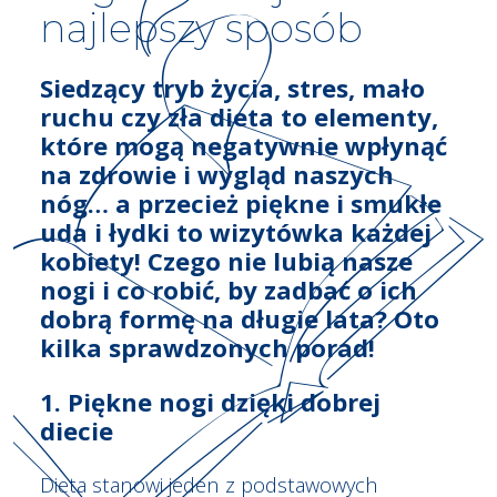
najlepszy sposób
Siedzący tryb życia, stres, mało
ruchu czy zła dieta to elementy,
które mogą negatywnie wpłynąć
na zdrowie i wygląd naszych
nóg… a przecież piękne i smukłe
uda i łydki to wizytówka każdej
kobiety! Czego nie lubią nasze
nogi i co robić, by zadbać o ich
dobrą formę na długie lata?
Oto
kilka sprawdzonych porad!
1. Piękne nogi dzięki dobrej
diecie
Dieta stanowi jeden z podstawowych