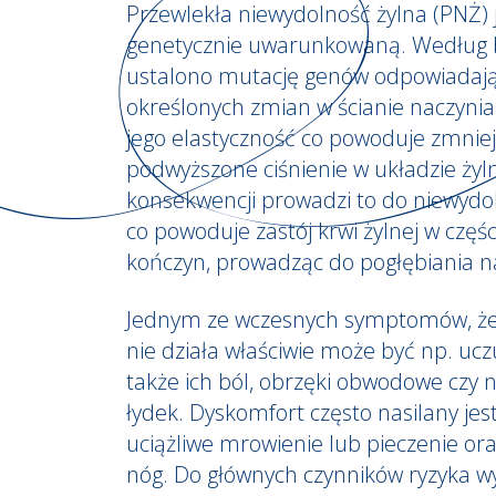
Przewlekła niewydolność żylna (PNŻ) 
genetycznie uwarunkowaną. Według 
ustalono mutację genów odpowiadaj
określonych zmian w ścianie naczynia
jego elastyczność co powoduje zmnie
podwyższone ciśnienie w układzie ży
konsekwencji prowadzi to do niewydol
co powoduje zastój krwi żylnej w czę
kończyn, prowadząc do pogłębiania na
Jednym ze wczesnych symptomów, że 
nie działa właściwie może być np. uczu
także ich ból, obrzęki obwodowe czy 
łydek. Dyskomfort często nasilany jes
uciążliwe mrowienie lub pieczenie or
nóg. Do głównych czynników ryzyka w