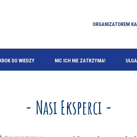
ORGANIZATOREM KA
KROK DO WIEDZY
NIC ICH NIE ZATRZYMA!
ULGA
- Nasi Eksperci -
i