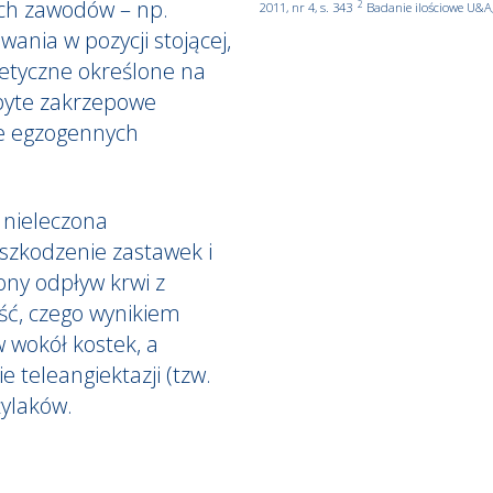
ych zawodów – np.
2
2011, nr 4, s. 343
Badanie ilościowe U&A,
nia w pozycji stojącej,
netyczne określone na
byte zakrzepowe
ie egzogennych
 nieleczona
szkodzenie zastawek i
ony odpływ krwi z
ść, czego wynikiem
 wokół kostek, a
 teleangiektazji (tzw.
żylaków
.