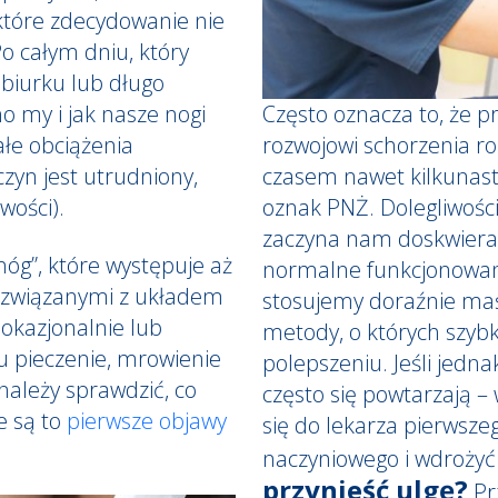
 które zdecydowanie nie
 całym dniu, który
 biurku lub długo
Często oznacza to, że p
no my i jak nasze nogi
rozwojowi schorzenia r
łe obciążenia
czasem nawet kilkunastu
czyn jest utrudniony,
oznak PNŻ. Dolegliwośc
wości).
zaczyna nam doskwierać 
nóg”, które występuje aż
normalne funkcjonowani
 związanymi z układem
stosujemy doraźnie maś
ę okazjonalnie lub
metody, o których szyb
u pieczenie, mrowienie
polepszeniu. Jeśli jed
należy sprawdzić, co
często się powtarzają – 
e są to
pierwsze objawy
się do lekarza pierwsze
naczyniowego i wdrożyć
przynieść ulgę?
Pr