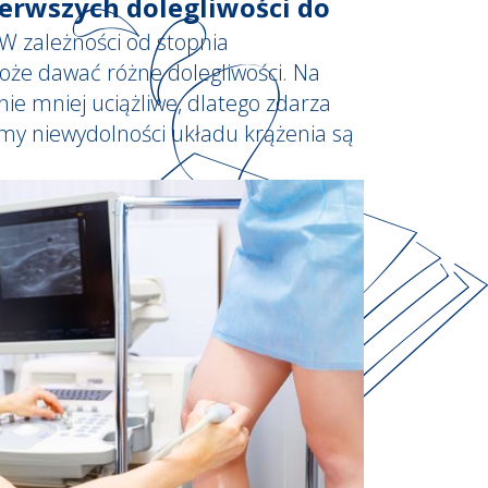
ierwszych dolegliwości do
W zależności od stopnia
że dawać różne dolegliwości. Na
e mniej uciążliwe, dlatego zdarza
omy niewydolności układu krążenia są