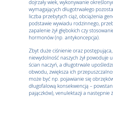
dojrzały wiek, wykonywanie określon
wymagających długotrwałego pozostawa
liczba przebytych ciąż, obciążenia ge
podstawie wywiadu rodzinnego, prze
zapalenie żył głębokich czy stosowan
hormonów (np. antykoncepcja).
Zbyt duże ciśnienie oraz postępująca,
niewydolność naszych żył powoduje u
ścian naczyń, a długotrwale upośledz
obwodu, zwiększa ich przepuszczalno
może być np. pojawianie się obrzęków
długofalową konsekwencją – powstanie
pajączków), venulektazji a następnie