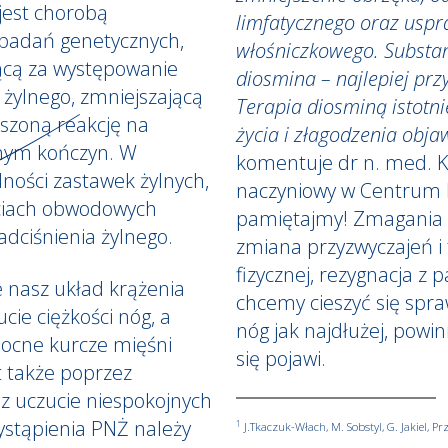
jest chorobą
limfatycznego oraz uspr
badań genetycznych,
włośniczkowego. Substan
ącą za występowanie
diosmina – najlepiej pr
 żylnego, zmniejszającą
Terapia diosminą istotni
jszoną reakcję na
życia i złagodzenia obja
lnym kończyn. W
komentuje dr n. med. Kr
ności zastawek żylnych,
naczyniowy w Centrum
ściach obwodowych
pamiętajmy! Zmagania z
dciśnienia żylnego.
zmiana przyzwyczajeń i 
fizycznej, rezygnacja z p
nasz układ krążenia
chcemy cieszyć się spr
cie ciężkości nóg, a
nóg jak najdłużej, pow
nocne kurcze mięśni
się pojawi.
t także poprzez
az uczucie niespokojnych
ystąpienia PNŻ należy
1
J.Tkaczuk-Włach, M. Sobstyl, G. Jakiel, 