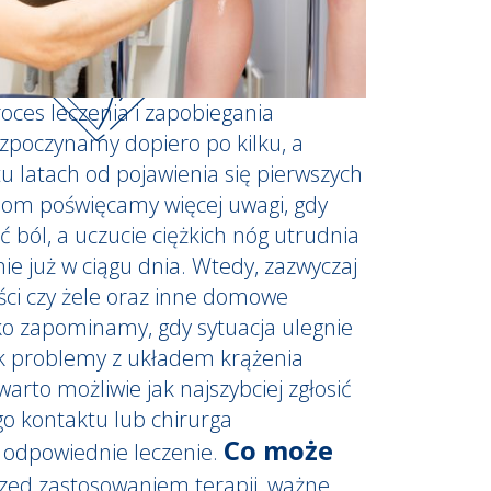
roces leczenia i zapobiegania
ozpoczynamy dopiero po kilku, a
 latach od pojawienia się pierwszych
iom poświęcamy więcej uwagi, gdy
ból, a uczucie ciężkich nóg utrudnia
e już w ciągu dnia. Wtedy, zazwyczaj
ci czy żele oraz inne domowe
ko zapominamy, gdy sytuacja ulegnie
nak problemy z układem krążenia
warto możliwie jak najszybciej zgłosić
go kontaktu lub chirurga
Co może
 odpowiednie leczenie.
zed zastosowaniem terapii, ważne