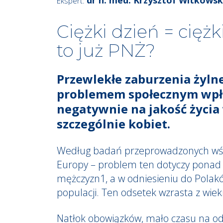
Ekspert:
Ciężki dzień = ciężk
to już PNŻ?
Przewlekłe zaburzenia żyln
problemem społecznym wp
negatywnie na jakość życia 
szczególnie kobiet.
Według badań przeprowadzonych wś
Europy – problem ten dotyczy ponad 
mężczyzn1, a w odniesieniu do Polakó
populacji. Ten odsetek wzrasta z wie
Natłok obowiązków, mało czasu na odp