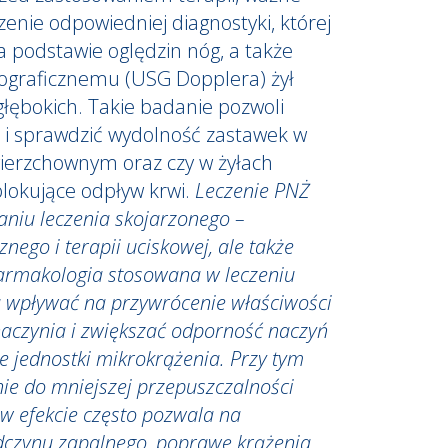
enie odpowiedniej diagnostyki, której
 podstawie oględzin nóg, a także
nograficznemu (USG Dopplera) żył
łębokich. Takie badanie pozwoli
n i sprawdzić wydolność zastawek w
wierzchownym oraz czy w żyłach
 blokujące odpływ krwi.
Leczenie PNŻ
aniu leczenia skojarzonego –
nego i terapii uciskowej, ale także
Farmakologia stosowana w leczeniu
wpływać na przywrócenie właściwości
aczynia i zwiększać odporność naczyń
 jednostki mikrokrążenia. Przy tym
nie do mniejszej przepuszczalności
 w efekcie często pozwala na
dczynu zapalnego, poprawę krążenia