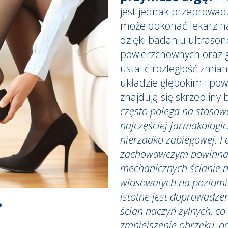
jest jednak przeprowadz
może dokonać lekarz na
dzięki badaniu ultraso
powierzchownych oraz g
ustalić rozległość zmia
układzie głębokim i po
znajdują się skrzepliny
często polega na stosow
najczęściej farmakologicz
nierzadko zabiegowej. 
zachowawczym powinna 
mechanicznych ścianie n
włosowatych na poziomie
istotne jest doprowadze
?
ścian naczyń żylnych, co
zmniejszenie obrzęku, o