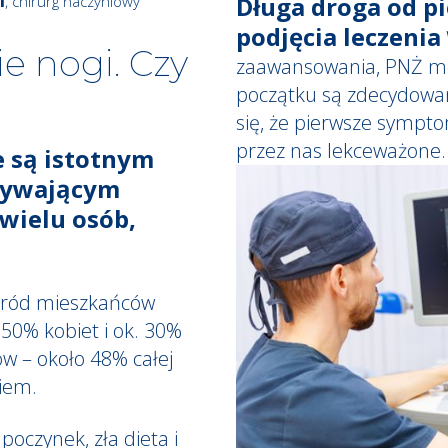
Długa droga od p
, chirurg naczyniowy
podjęcia leczenia
ie nogi. Czy
zaawansowania, PNŻ mo
początku są zdecydowani
się, że pierwsze sympt
przez nas lekceważone.
e są istotnym
ływającym
wielu osób,
ród mieszkańców
50% kobiet i ok. 30%
w – około 48% całej
kiem.
oczynek, zła dieta i