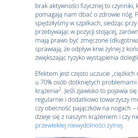
brak aktywności fizycznej to czynniki,
pomagają nam dbać o zdrowie nóg. Po
spędziłyśmy w szpilkach, siedząc przy
przebywając w pozycji stojącej, zarów
mają prawo być zmęczone (długotrwa
sprawiają, że odpływ krwi żylnej z koń
zwiększając ryzyko wystąpienia dolegli
Efektem jest często uczucie „ciężkich 
u 70% osób dotkniętych problemami
2
krążenia
. Jeśli zjawisko to pojawia si
regularnie i dodatkowo towarzyszy m
czy obecność pajączków na nogach – 
dzieje się z naszym krążeniem i czy ni
przewlekłej niewydolności żylnej
.