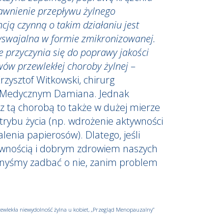
awnienie przepływu żylnego
cją czynną o takim działaniu jest
zyswajalna w formie zmikronizowanej.
e przyczynia się do poprawy jakości
wów przewlekłej choroby żylnej
–
zysztof Witkowski, chirurg
 Medycznym Damiana. Jednak
 tą chorobą to także w dużej mierze
trybu życia (np. wdrożenie aktywności
alenia papierosów). Dlatego, jeśli
awnością i dobrym zdrowiem naszych
innyśmy zadbać o nie, zanim problem
Przewlekła niewydolność żylna u kobiet, „Przegląd Menopauzalny”